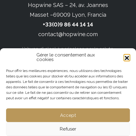
Hopwine SAS – 24, av. Joannes
Masset –69009 Lyon, Francia
+33(0)9 86 44 14 14
contact@hopwine.com
L’abuso di alcol è pericoloso per la salute.
Gérer le consentement aux
Bevete con moderazione.
cookies
Informativa sulla privacy e note legali
Pour offrir les meilleures expériences, nous utilisons des technologies
Condizioni generali di vendita
telles que les cookies pour stocker et/ou accéder aux informations des
appareils. Le fait de consentir à ces technologies nous permettra de traiter
Creazione del sito web :
des données telles que le comportement de navigation ou les ID uniques
sur ce site. Le fait de ne pas consentir ou de retirer son consentement
Agence Tyméo
peut avoir un effet négatif sur certaines caractéristiques et fonctions.
Accept
Refuser