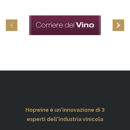
Hopwine è un'innovazione di 3
esperti dell'industria vinicola